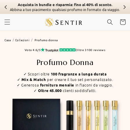
Vai al
Acquista in bundle e risparmia: fino al 40% di sconto.
contenuto
Abbina a tuo piacimento qualsiasi profumo in formato da viaggio.
Carrell
Casa
Collezioni
Profumo donna
Voto 4.6/5
Oltre 3100 reviews
Collezione:
Profumo Donna
✓ Scopri oltre
100 fragranze a lunga durata
✓
per creare il tuo set personalizzato.
Mix & Match
✓ Generosa
in flaconi da viaggio.
fornitura mensile
✓
clienti soddisfatti.
Oltre 45.000