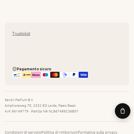
Trustpilot
Pagamento sicuro
Sentir Parfum B.V.
Amphoraweg 7E, 2332 ED Leida, Paesi Bassi
KvK 96149779 · Partita IVA NL867489236B01
Condizioni di servizio
Politica di rimborso
Informativa sulla privacy