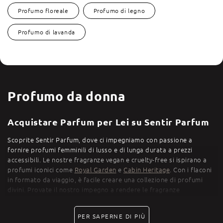
Profumo floreale
Profumo di legno
Profumo di lavanda
Profumo da donna
Acquistare Parfum per Lei su Sentir Parfum
Scoprite Sentir Parfum, dove ci impegniamo con passione a
fornire profumi femminili di lusso e di lunga durata a prezzi
accessibili. Le nostre fragranze vegan e cruelty-free si ispirano a
profumi iconici come
Royal Garden
e
Cabin Heritage
. Con i flaconi
in formato da viaggio, è facile creare una collezione di profumi
divini. Provate il nostro impegno a rendere le fragranze
paradisiache accessibili a tutti.
PER SAPERNE DI PIÙ